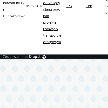
Infrastruktury
dotyczący
05.12.2017
Link
Link
u
i
stanu prac
o
Budownictwa
nad
projektem
ustawy o
transporcie
drogowym
Zbudowano na
Drupal