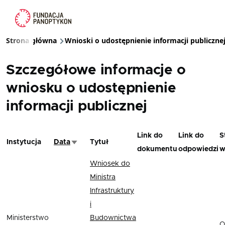
Przejdź do treści
Strona główna
Wnioski o udostępnienie informacji publiczne
Ścieżka nawigacyjna
Szczegółowe informacje o
wniosku o udostępnienie
informacji publicznej
Link do
Link do
S
Instytucja
Data
Tytuł
Sortuj rosnąco
dokumentu
odpowiedzi
w
Wniosek do
Ministra
Infrastruktury
i
Ministerstwo
Budownictwa
O