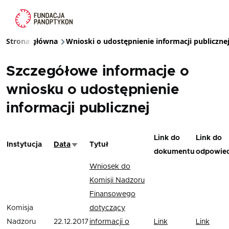
Przejdź do treści
Strona główna
Wnioski o udostępnienie informacji publiczne
Ścieżka nawigacyjna
Szczegółowe informacje o
wniosku o udostępnienie
informacji publicznej
Link do
Link do
Instytucja
Data
Tytuł
Sortuj rosnąco
dokumentu
odpowied
Wniosek do
Komisji Nadzoru
Finansowego
Komisja
dotyczący
Nadzoru
22.12.2017
informacji o
Link
Link