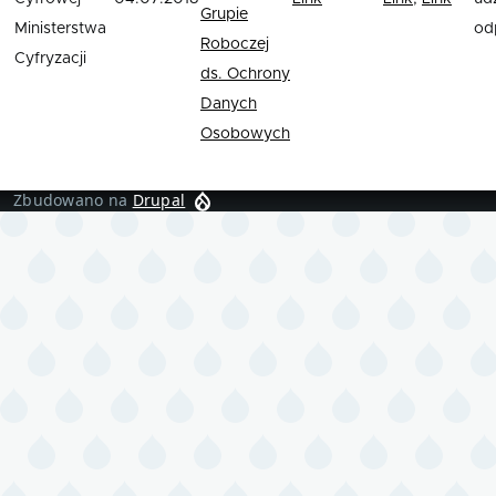
Grupie
Ministerstwa
od
Roboczej
Cyfryzacji
ds. Ochrony
Danych
Osobowych
Zbudowano na
Drupal