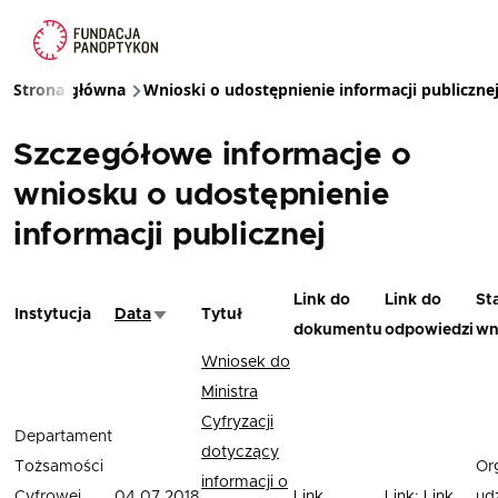
Przejdź do treści
Strona główna
Wnioski o udostępnienie informacji publiczne
Ścieżka nawigacyjna
Szczegółowe informacje o
wniosku o udostępnienie
informacji publicznej
Link do
Link do
St
Instytucja
Data
Tytuł
Sortuj rosnąco
dokumentu
odpowiedzi
wn
Wniosek do
Ministra
Cyfryzacji
Departament
dotyczący
Tożsamości
Or
informacji o
Cyfrowej
04.07.2018
Link
Link
;
Link
udz