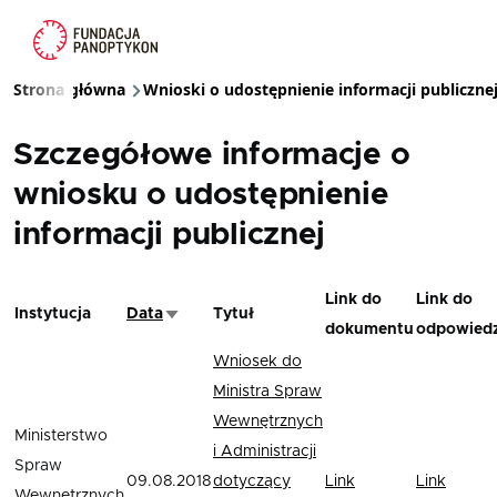
Przejdź do treści
Strona główna
Wnioski o udostępnienie informacji publiczne
Ścieżka nawigacyjna
Szczegółowe informacje o
wniosku o udostępnienie
informacji publicznej
Link do
Link do
Instytucja
Data
Tytuł
Sortuj rosnąco
dokumentu
odpowiedz
Wniosek do
Ministra Spraw
Wewnętrznych
Ministerstwo
i Administracji
Spraw
09.08.2018
dotyczący
Link
Link
Wewnętrznych