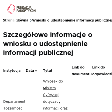
Przejdź do treści
Strona główna
Wnioski o udostępnienie informacji publiczne
Ścieżka nawigacyjna
Szczegółowe informacje o
wniosku o udostępnienie
informacji publicznej
Link do
Link do
Instytucja
Data
Tytuł
Sortuj rosnąco
dokumentu
odpowiedz
Wniosek do
Ministra
Cyfryzacji
Departament
dotyczący
Tożsamości
informacji oraz