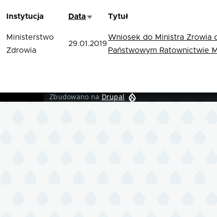
Instytucja
Data
Tytuł
Sortuj rosnąco
Ministerstwo
Wniosek do Ministra Zrowia 
29.01.2019
Zdrowia
Państwowym Ratownictwie 
Zbudowano na
Drupal