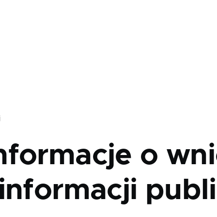
j
nformacje o wni
informacji publ