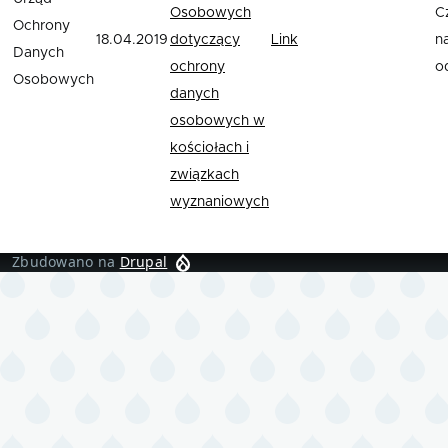
Osobowych
C
Ochrony
18.04.2019
dotyczący
Link
n
Danych
ochrony
o
Osobowych
danych
osobowych w
kościołach i
związkach
wyznaniowych
Zbudowano na
Drupal