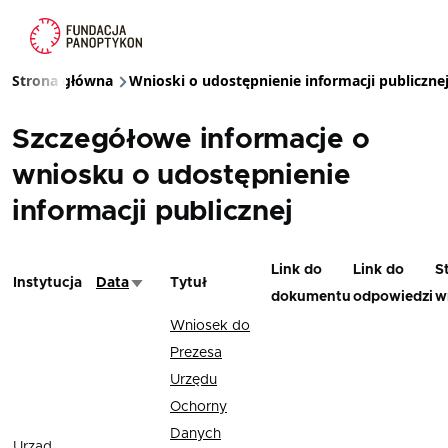
Przejdź do treści
Strona główna
Wnioski o udostępnienie informacji publiczne
Ścieżka nawigacyjna
Szczegółowe informacje o
wniosku o udostępnienie
informacji publicznej
Link do
Link do
S
Instytucja
Data
Tytuł
Sortuj rosnąco
dokumentu
odpowiedzi
w
Wniosek do
Prezesa
Urzędu
Ochorny
Danych
Urząd