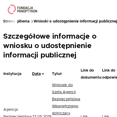
Przejdź do treści
Strona główna
Wnioski o udostępnienie informacji publiczne
Ścieżka nawigacyjna
Szczegółowe informacje o
wniosku o udostępnienie
informacji publicznej
Link do
Link do
Instytucja
Data
Tytuł
Sortuj rosnąco
dokumentu
odpowie
Wniosek do
Szefa Agencji
Bezpieczeństwa
Wewnętrznego
Agencja
dotyczacy
Bezpieczeństwa
27.05.2019
Link
Link