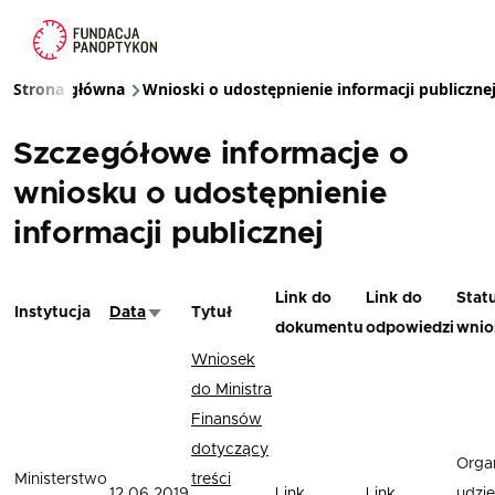
Przejdź do treści
Strona główna
Wnioski o udostępnienie informacji publiczne
Ścieżka nawigacyjna
Szczegółowe informacje o
wniosku o udostępnienie
informacji publicznej
Link do
Link do
Stat
Instytucja
Data
Tytuł
Sortuj rosnąco
dokumentu
odpowiedzi
wnio
Wniosek
do Ministra
Finansów
dotyczący
Orga
Ministerstwo
treści
12.06.2019
Link
Link
udziel