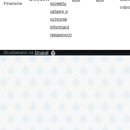
Finansów
projektu
odpo
ustawy o
ochronie
informacji
niejawnych
Zbudowano na
Drupal