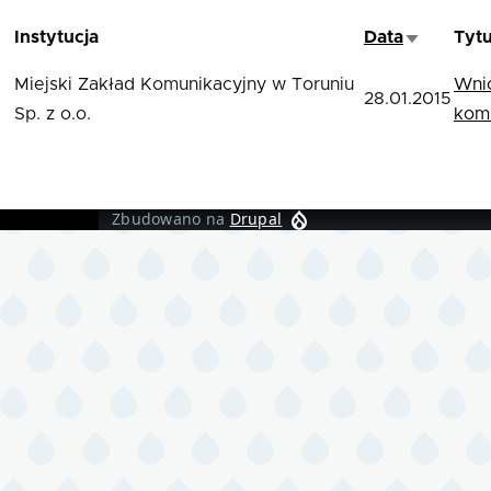
Instytucja
Data
Tytu
Sortuj ro
Miejski Zakład Komunikacyjny w Toruniu
Wni
28.01.2015
Sp. z o.o.
komu
Zbudowano na
Drupal