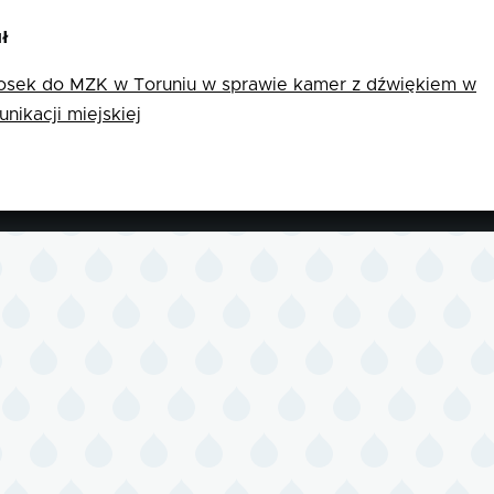
ł
snąco
osek do MZK w Toruniu w sprawie kamer z dźwiękiem w
nikacji miejskiej