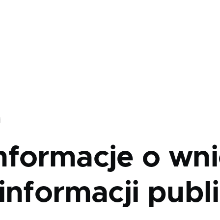
j
nformacje o wni
informacji publ