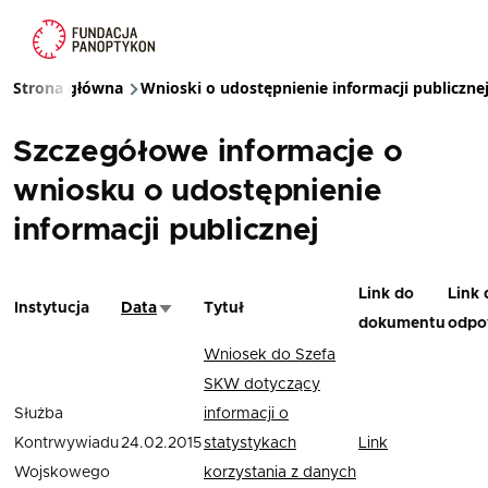
Przejdź do treści
Strona główna
Wnioski o udostępnienie informacji publiczne
Ścieżka nawigacyjna
Szczegółowe informacje o
wniosku o udostępnienie
informacji publicznej
Link do
Link 
Instytucja
Data
Tytuł
Sortuj rosnąco
dokumentu
odpo
Wniosek do Szefa
SKW dotyczący
Służba
informacji o
Kontrwywiadu
24.02.2015
statystykach
Link
Wojskowego
korzystania z danych