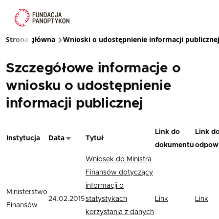
Przejdź do treści
Strona główna
Wnioski o udostępnienie informacji publiczne
Ścieżka nawigacyjna
Szczegółowe informacje o
wniosku o udostępnienie
informacji publicznej
Link do
Link d
Instytucja
Data
Tytuł
Sortuj rosnąco
dokumentu
odpowi
Wniosek do Ministra
Finansów dotyczący
informacji o
Ministerstwo
24.02.2015
statystykach
Link
Link
Finansów
korzystania z danych