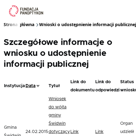
Przejdź do treści
Strona główna
Wnioski o udostępnienie informacji publiczne
Ścieżka nawigacyjna
Szczegółowe informacje o
wniosku o udostępnienie
informacji publicznej
Link do
Link do
Status
Instytucja
Data
Tytuł
Sortuj rosnąco
dokumentu
odpowiedzi
wniosk
Wniosek
do wójta
gminy
Świdwin
Organ
Gmina
24.02.2015
dotyczący
Link
Link
udzielił
Świdwin