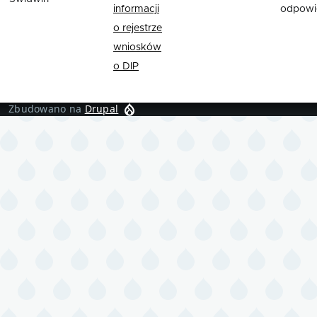
informacji
odpowi
o rejestrze
wniosków
o DIP
Zbudowano na
Drupal