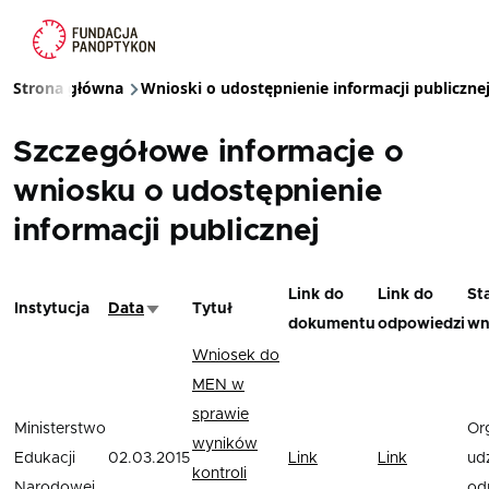
Przejdź do treści
Strona główna
Wnioski o udostępnienie informacji publiczne
Ścieżka nawigacyjna
Szczegółowe informacje o
wniosku o udostępnienie
informacji publicznej
Link do
Link do
St
Instytucja
Data
Tytuł
Sortuj rosnąco
dokumentu
odpowiedzi
wn
Wniosek do
MEN w
sprawie
Ministerstwo
Or
wyników
Edukacji
02.03.2015
Link
Link
udz
kontroli
Narodowej
od