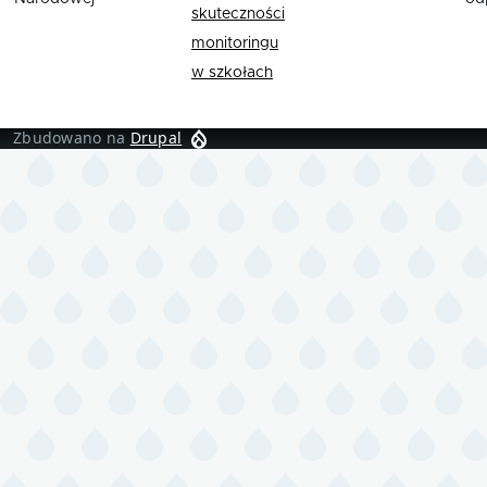
skuteczności
monitoringu
w szkołach
Zbudowano na
Drupal