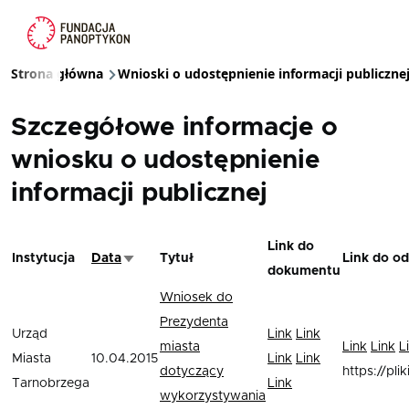
Przejdź do treści
Strona główna
Wnioski o udostępnienie informacji publiczne
Ścieżka nawigacyjna
Szczegółowe informacje o
wniosku o udostępnienie
informacji publicznej
Link do
Instytucja
Data
Tytuł
Link do o
Sortuj rosnąco
dokumentu
Wniosek do
Prezydenta
Urząd
Link
Link
miasta
Link
Link
L
Miasta
10.04.2015
Link
Link
dotyczący
https://pli
Tarnobrzega
Link
wykorzystywania