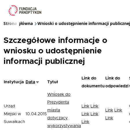
Przejdź do treści
Strona główna
Wnioski o udostępnienie informacji publiczne
Ścieżka nawigacyjna
Szczegółowe informacje o
wniosku o udostępnienie
informacji publicznej
Link do
Link do
Instytucja
Data
Tytuł
Sortuj rosnąco
dokumentu
odpowiedzi
Wniosek do
Prezydenta
Urząd
Link
Link
miasta
Link
Link
Miejski w
10.04.2015
Link
Link
dotyczący
Link
Suwałkach
Link
wykorzystywania