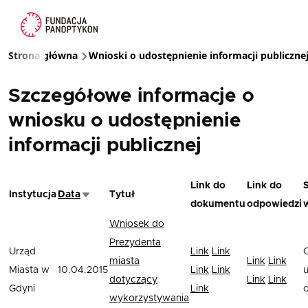
Przejdź do treści
Strona główna
Wnioski o udostępnienie informacji publiczne
Ścieżka nawigacyjna
Szczegółowe informacje o
wniosku o udostępnienie
informacji publicznej
Link do
Link do
Instytucja
Data
Tytuł
Sortuj rosnąco
dokumentu
odpowiedzi
Wniosek do
Prezydenta
Urząd
Link
Link
miasta
Link
Link
Miasta w
10.04.2015
Link
Link
u
dotyczący
Link
Link
Gdyni
Link
wykorzystywania