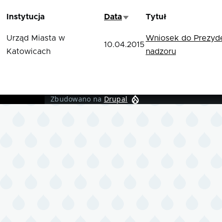
Instytucja
Data
Tytuł
Sortuj rosnąco
Urząd Miasta w
Wniosek do Prezyde
10.04.2015
Katowicach
nadzoru
Zbudowano na
Drupal