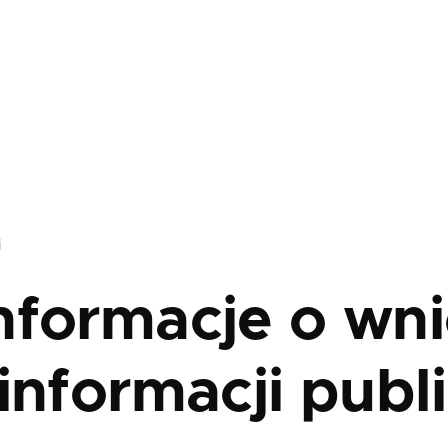
j
nformacje o wni
informacji publ