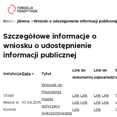
Przejdź do treści
Strona główna
Wnioski o udostępnienie informacji publiczne
Ścieżka nawigacyjna
Szczegółowe informacje o
wniosku o udostępnienie
informacji publicznej
Link do
Link do
Instytucja
Data
Tytuł
Sortuj rosnąco
dokumentu
odpowiedzi
Wniosek do
Prezydenta
Urząd
Link
Link
Link
Link
miasta
Miasta w
10.04.2015
Link
Link
Link
Link
u
dotyczący
Koninie
Link
Link
wykorzystywania