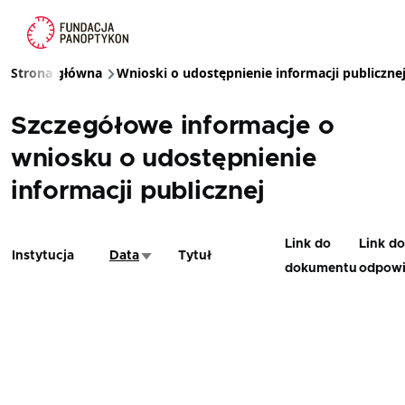
Przejdź do treści
Strona główna
Wnioski o udostępnienie informacji publiczne
Ścieżka nawigacyjna
Szczegółowe informacje o
wniosku o udostępnienie
informacji publicznej
Link do
Link do
Instytucja
Data
Tytuł
Sortuj rosnąco
dokumentu
odpowi