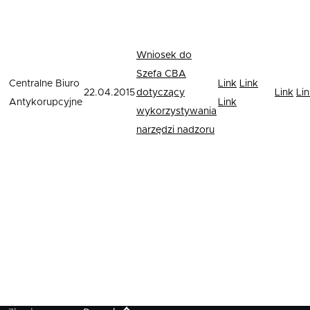
Wniosek do
Szefa CBA
Centralne Biuro
Link
Link
22.04.2015
dotyczący
Link
Li
Antykorupcyjne
Link
wykorzystywania
narzędzi nadzoru