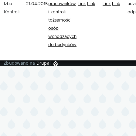
Izba
21.04.2015
pracowników
Link
Link
Link
Link
udzi
Kontroli
i kontroli
odp
tożsamości
osób
wchodzących
do budynków
Zbudowano na
Drupal