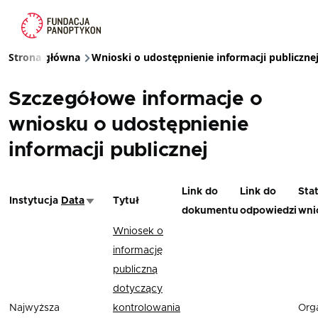
Przejdź do treści
Strona główna
Wnioski o udostępnienie informacji publiczne
Ścieżka nawigacyjna
Szczegółowe informacje o
wniosku o udostępnienie
informacji publicznej
Link do
Link do
Sta
Instytucja
Data
Tytuł
Sortuj rosnąco
dokumentu
odpowiedzi
wni
Wniosek o
informację
publiczną
dotyczący
Najwyższa
kontrolowania
Org