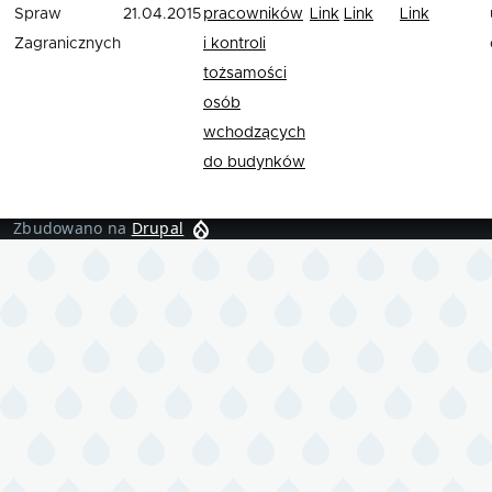
Spraw
21.04.2015
pracowników
Link
Link
Link
Zagranicznych
i kontroli
tożsamości
osób
wchodzących
do budynków
Zbudowano na
Drupal