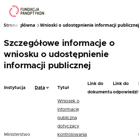
Przejdź do treści
Strona główna
Wnioski o udostępnienie informacji publiczne
Ścieżka nawigacyjna
Szczegółowe informacje o
wniosku o udostępnienie
informacji publicznej
Link do
Link do
Instytucja
Data
Tytuł
Sortuj rosnąco
dokumentu
odpowiedzi
Wniosek o
informację
publiczną
dotyczący
Ministerstwo
kontrolowania