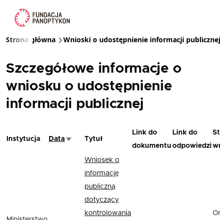
Przejdź do treści
Strona główna
Wnioski o udostępnienie informacji publiczne
Ścieżka nawigacyjna
Szczegółowe informacje o
wniosku o udostępnienie
informacji publicznej
Link do
Link do
St
Instytucja
Data
Tytuł
Sortuj rosnąco
dokumentu
odpowiedzi
w
Wniosek o
informację
publiczną
dotyczący
kontrolowania
O
Ministerstwo