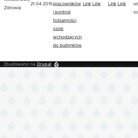
21.04.2015
pracowników
Link
Link
Link
Link
ud
Zdrowia
i kontroli
o
tożsamości
osób
wchodzących
do budynków
Zbudowano na
Drupal