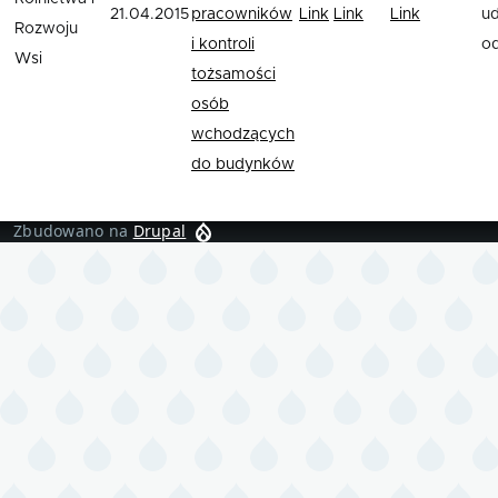
21.04.2015
pracowników
Link
Link
Link
ud
Rozwoju
i kontroli
o
Wsi
tożsamości
osób
wchodzących
do budynków
Zbudowano na
Drupal