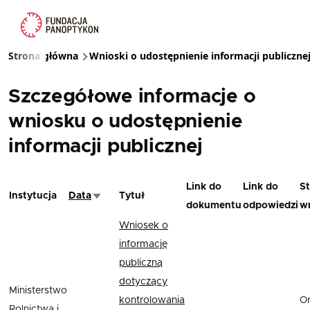
Przejdź do treści
Strona główna
Wnioski o udostępnienie informacji publiczne
Ścieżka nawigacyjna
Szczegółowe informacje o
wniosku o udostępnienie
informacji publicznej
Link do
Link do
St
Instytucja
Data
Tytuł
Sortuj rosnąco
dokumentu
odpowiedzi
w
Wniosek o
informację
publiczną
dotyczący
Ministerstwo
kontrolowania
O
Rolnictwa i