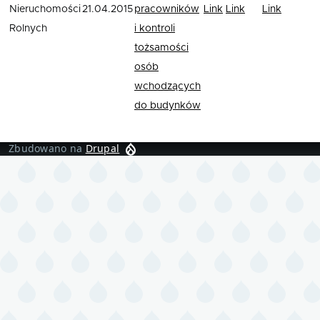
Nieruchomości
21.04.2015
pracowników
Link
Link
Link
Rolnych
i kontroli
tożsamości
osób
wchodzących
do budynków
Zbudowano na
Drupal