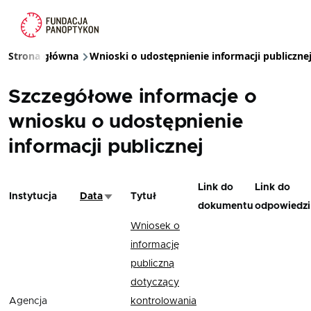
Przejdź do treści
Strona główna
Wnioski o udostępnienie informacji publiczne
Ścieżka nawigacyjna
Szczegółowe informacje o
wniosku o udostępnienie
informacji publicznej
Link do
Link do
Instytucja
Data
Tytuł
Sortuj rosnąco
dokumentu
odpowiedzi
Wniosek o
informację
publiczną
dotyczący
Agencja
kontrolowania