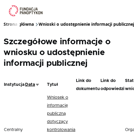
Przejdź do treści
Strona główna
Wnioski o udostępnienie informacji publiczne
Ścieżka nawigacyjna
Szczegółowe informacje o
wniosku o udostępnienie
informacji publicznej
Link do
Link do
Stat
Instytucja
Data
Tytuł
Sortuj rosnąco
dokumentu
odpowiedzi
wni
Wniosek o
informację
publiczną
dotyczący
Centralny
kontrolowania
Org