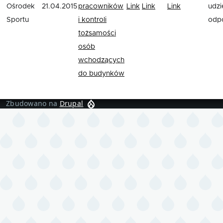
Ośrodek
21.04.2015
pracowników
Link
Link
Link
udzie
Sportu
i kontroli
odp
tożsamości
osób
wchodzących
do budynków
Zbudowano na
Drupal