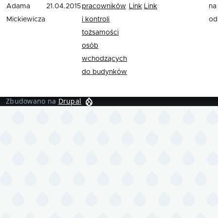
Adama
21.04.2015
pracowników
Link
Link
na
Mickiewicza
i kontroli
od
tożsamości
osób
wchodzących
do budynków
Zbudowano na
Drupal