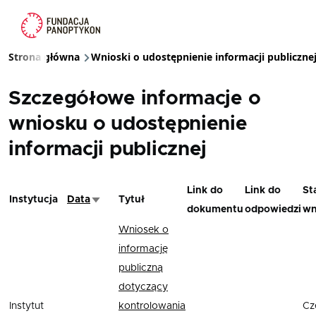
Przejdź do treści
Strona główna
Wnioski o udostępnienie informacji publiczne
Ścieżka nawigacyjna
Szczegółowe informacje o
wniosku o udostępnienie
informacji publicznej
Link do
Link do
St
Instytucja
Data
Tytuł
Sortuj rosnąco
dokumentu
odpowiedzi
wn
Wniosek o
informację
publiczną
dotyczący
Instytut
kontrolowania
Cz