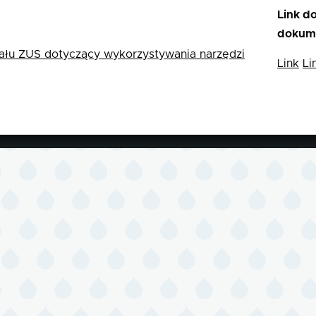
Link d
dokum
ału ZUS dotyczący wykorzystywania narzędzi
Link
Li