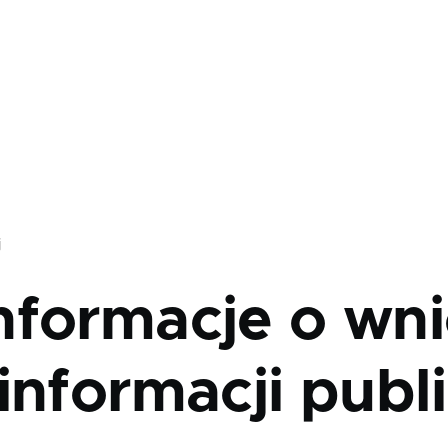
j
nformacje o wni
informacji publ