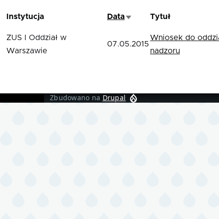
Instytucja
Data
Tytuł
Sortuj rosnąco
ZUS I Oddział w
Wniosek do oddzi
07.05.2015
Warszawie
nadzoru
Zbudowano na
Drupal