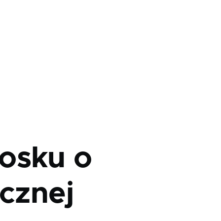
osku o
icznej