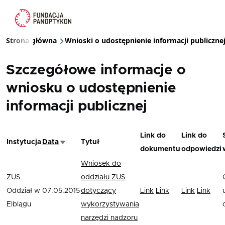
Przejdź do treści
Strona główna
Wnioski o udostępnienie informacji publiczne
Ścieżka nawigacyjna
Szczegółowe informacje o
wniosku o udostępnienie
informacji publicznej
Link do
Link do
Instytucja
Data
Tytuł
Sortuj rosnąco
dokumentu
odpowiedzi
Wniosek do
ZUS
oddziału ZUS
Oddział w
07.05.2015
dotyczący
Link
Link
Link
Link
Elblągu
wykorzystywania
narzędzi nadzoru