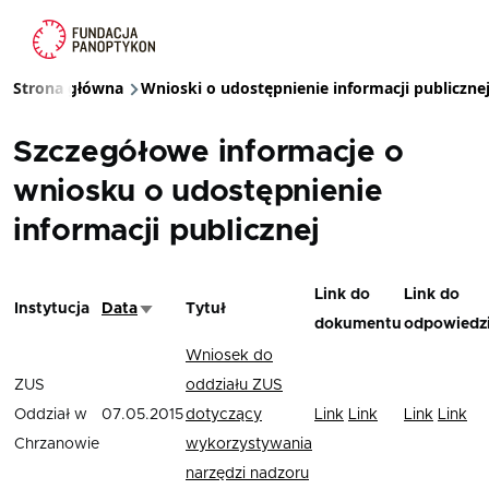
Przejdź do treści
Strona główna
Wnioski o udostępnienie informacji publiczne
Ścieżka nawigacyjna
Szczegółowe informacje o
wniosku o udostępnienie
informacji publicznej
Link do
Link do
Instytucja
Data
Tytuł
Sortuj rosnąco
dokumentu
odpowiedz
Wniosek do
ZUS
oddziału ZUS
Oddział w
07.05.2015
dotyczący
Link
Link
Link
Link
Chrzanowie
wykorzystywania
narzędzi nadzoru