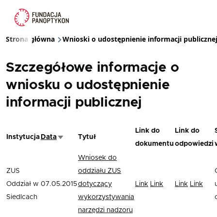
Przejdź do treści
Strona główna
Wnioski o udostępnienie informacji publiczne
Ścieżka nawigacyjna
Szczegółowe informacje o
wniosku o udostępnienie
informacji publicznej
Link do
Link do
Instytucja
Data
Tytuł
Sortuj rosnąco
dokumentu
odpowiedzi
Wniosek do
ZUS
oddziału ZUS
Oddział w
07.05.2015
dotyczący
Link
Link
Link
Link
Siedlcach
wykorzystywania
narzędzi nadzoru