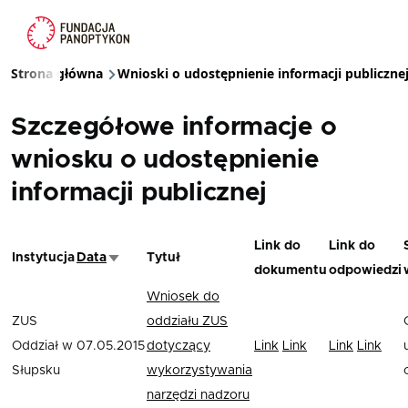
Przejdź do treści
Strona główna
Wnioski o udostępnienie informacji publiczne
Ścieżka nawigacyjna
Szczegółowe informacje o
wniosku o udostępnienie
informacji publicznej
Link do
Link do
Instytucja
Data
Tytuł
Sortuj rosnąco
dokumentu
odpowiedzi
Wniosek do
ZUS
oddziału ZUS
Oddział w
07.05.2015
dotyczący
Link
Link
Link
Link
Słupsku
wykorzystywania
narzędzi nadzoru