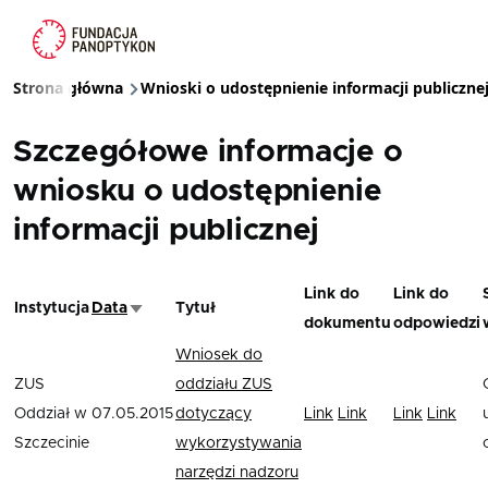
Przejdź do treści
Strona główna
Wnioski o udostępnienie informacji publiczne
Ścieżka nawigacyjna
Szczegółowe informacje o
wniosku o udostępnienie
informacji publicznej
Link do
Link do
Instytucja
Data
Tytuł
Sortuj rosnąco
dokumentu
odpowiedzi
Wniosek do
ZUS
oddziału ZUS
Oddział w
07.05.2015
dotyczący
Link
Link
Link
Link
Szczecinie
wykorzystywania
narzędzi nadzoru