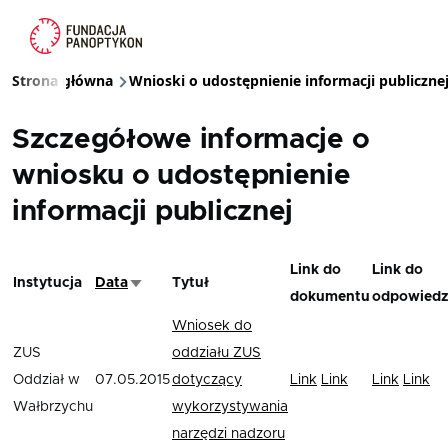
Przejdź do treści
Strona główna
Wnioski o udostępnienie informacji publiczne
Ścieżka nawigacyjna
Szczegółowe informacje o
wniosku o udostępnienie
informacji publicznej
Link do
Link do
Instytucja
Data
Tytuł
Sortuj rosnąco
dokumentu
odpowiedz
Wniosek do
ZUS
oddziału ZUS
Oddział w
07.05.2015
dotyczący
Link
Link
Link
Link
Wałbrzychu
wykorzystywania
narzędzi nadzoru