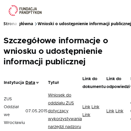
Przejdź do treści
Strona główna
Wnioski o udostępnienie informacji publiczne
Ścieżka nawigacyjna
Szczegółowe informacje o
wniosku o udostępnienie
informacji publicznej
Link do
Link do
Instytucja
Data
Tytuł
Sortuj rosnąco
dokumentu
odpowiedzi
Wniosek do
ZUS
oddziału ZUS
Oddział
Link
Link
07.05.2015
dotyczący
Link
Link
we
Link
wykorzystywania
Wrocławiu
narzędzi nadzoru