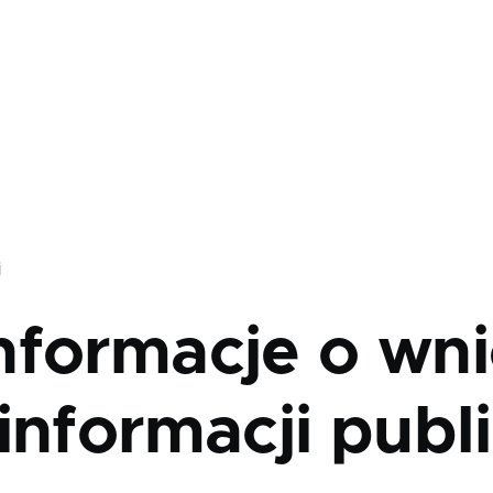
j
nformacje o wni
informacji publ