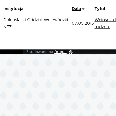
Instytucja
Data
Tytuł
Sortuj rosnąco
Dolnośląski Oddział Wojewódzki
Wniosek d
07.05.2015
NFZ
nadzoru
Zbudowano na
Drupal