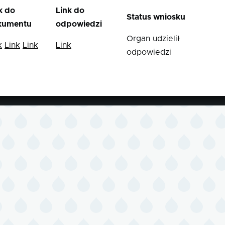
k do
Link do
Status wniosku
kumentu
odpowiedzi
Organ udzielił
k
Link
Link
Link
odpowiedzi