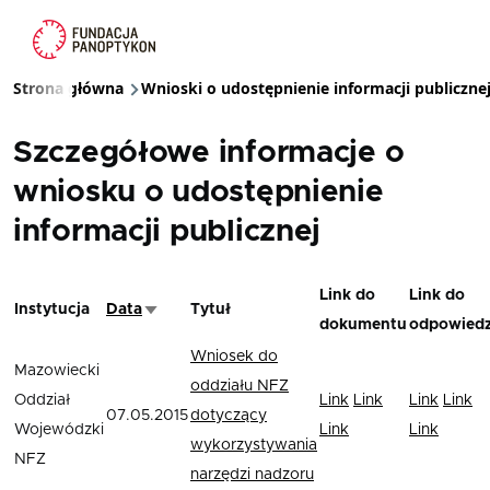
Przejdź do treści
Strona główna
Wnioski o udostępnienie informacji publiczne
Ścieżka nawigacyjna
Szczegółowe informacje o
wniosku o udostępnienie
informacji publicznej
Link do
Link do
Instytucja
Data
Tytuł
Sortuj rosnąco
dokumentu
odpowiedz
Wniosek do
Mazowiecki
oddziału NFZ
Oddział
Link
Link
Link
Link
07.05.2015
dotyczący
Wojewódzki
Link
Link
wykorzystywania
NFZ
narzędzi nadzoru