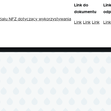
Link do
Lin
dokumentu
odp
iału NFZ dotyczący wykorzystywania
Link
Link
Link
Link