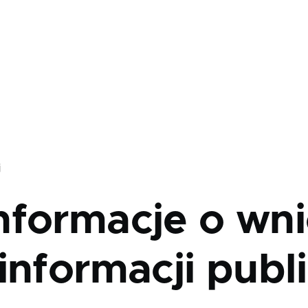
j
nformacje o wni
informacji publ