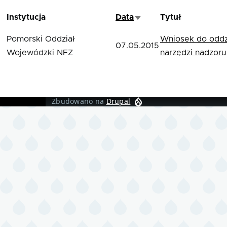
Instytucja
Data
Tytuł
Sortuj rosnąco
Pomorski Oddział
Wniosek do oddz
07.05.2015
Wojewódzki NFZ
narzędzi nadzoru
Zbudowano na
Drupal