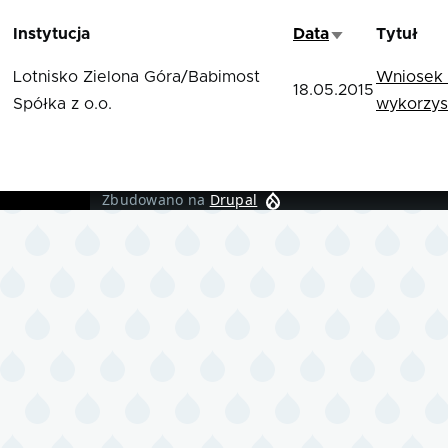
Instytucja
Data
Tytuł
Sortuj rosnąco
Lotnisko Zielona Góra/Babimost
Wniosek 
18.05.2015
Spółka z o.o.
wykorzys
Zbudowano na
Drupal