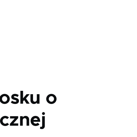
osku o
icznej