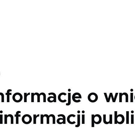
j
nformacje o wni
informacji publ