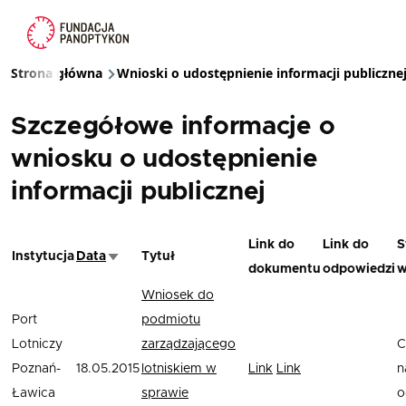
Przejdź do treści
Strona główna
Wnioski o udostępnienie informacji publiczne
Ścieżka nawigacyjna
Szczegółowe informacje o
wniosku o udostępnienie
informacji publicznej
Link do
Link do
S
Instytucja
Data
Tytuł
Sortuj rosnąco
dokumentu
odpowiedzi
w
Wniosek do
Port
podmiotu
Lotniczy
zarządzającego
C
Poznań-
18.05.2015
lotniskiem w
Link
Link
n
Ławica
sprawie
o