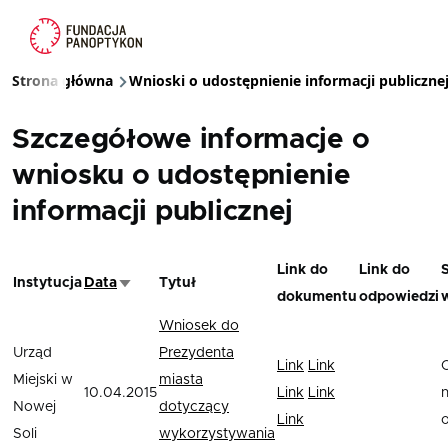
Przejdź do treści
Strona główna
Wnioski o udostępnienie informacji publiczne
Ścieżka nawigacyjna
Szczegółowe informacje o
wniosku o udostępnienie
informacji publicznej
Link do
Link do
Instytucja
Data
Tytuł
Sortuj rosnąco
dokumentu
odpowiedzi
Wniosek do
Urząd
Prezydenta
Link
Link
Miejski w
miasta
10.04.2015
Link
Link
Nowej
dotyczący
Link
Soli
wykorzystywania