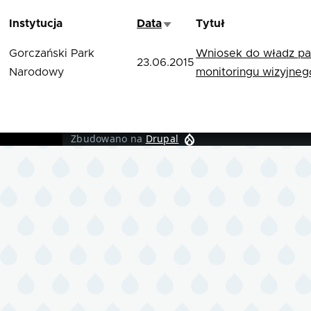
Instytucja
Data
Tytuł
Sortuj rosnąco
Gorczański Park
Wniosek do władz pa
23.06.2015
Narodowy
monitoringu wizyjneg
Zbudowano na
Drupal