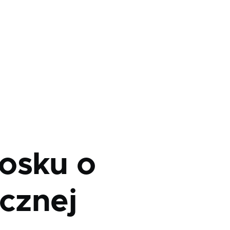
osku o
icznej