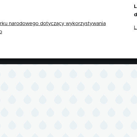
L
d
rku narodowego dotyczący wykorzystywania
L
o