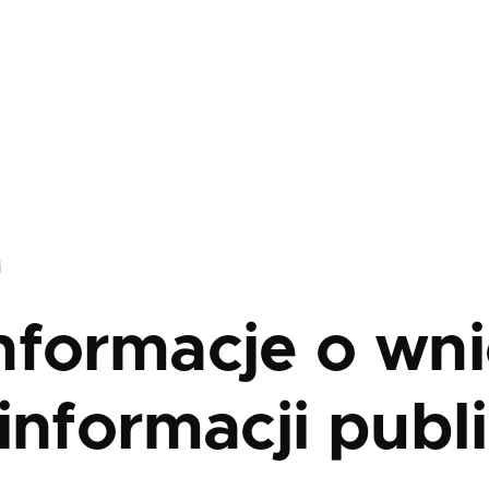
j
nformacje o wni
informacji publ