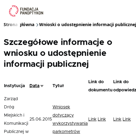
Przejdź do treści
Strona główna
Wnioski o udostępnienie informacji publiczne
Ścieżka nawigacyjna
Szczegółowe informacje o
wniosku o udostępnienie
informacji publicznej
Link do
Link do
Instytucja
Data
Tytuł
Sortuj rosnąco
dokumentu
odpowiedz
Zarząd
Dróg
Wniosek
Miejskich i
dotyczący
25.06.2015
Link
Link
Link
Link
Komunikacji
wykorzystywania
Publicznej w
parkometrów