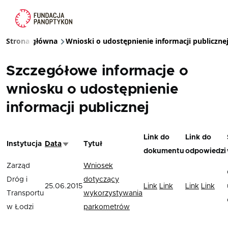
Przejdź do treści
Strona główna
Wnioski o udostępnienie informacji publiczne
Ścieżka nawigacyjna
Szczegółowe informacje o
wniosku o udostępnienie
informacji publicznej
Link do
Link do
Instytucja
Data
Tytuł
Sortuj rosnąco
dokumentu
odpowiedzi
Zarząd
Wniosek
Dróg i
dotyczący
25.06.2015
Link
Link
Link
Link
Transportu
wykorzystywania
w Łodzi
parkometrów