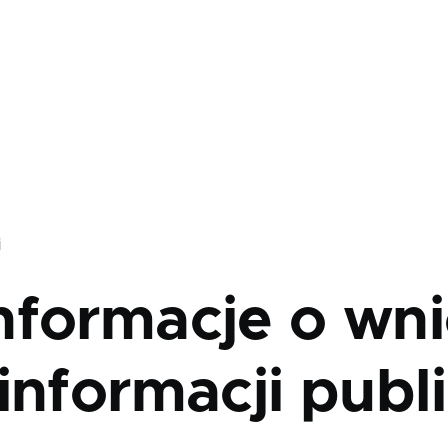
j
nformacje o wni
informacji publ