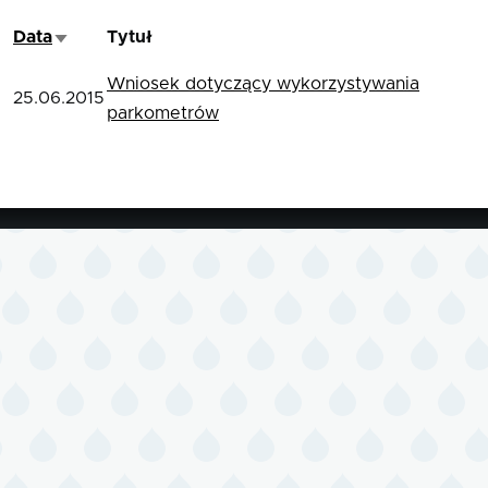
Data
Tytuł
Sortuj rosnąco
Wniosek dotyczący wykorzystywania
25.06.2015
parkometrów