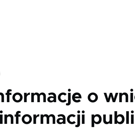
j
nformacje o wni
informacji publ