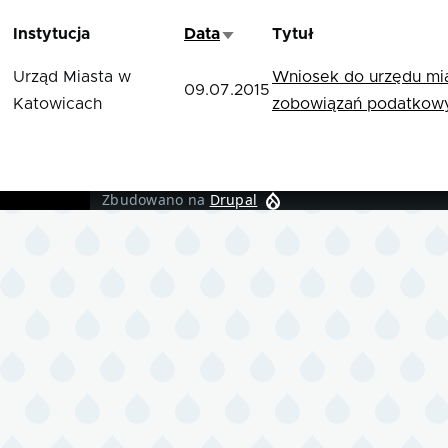
Instytucja
Data
Tytuł
Sortuj rosnąco
Urząd Miasta w
Wniosek do urzędu mia
09.07.2015
Katowicach
zobowiązań podatkow
Zbudowano na
Drupal