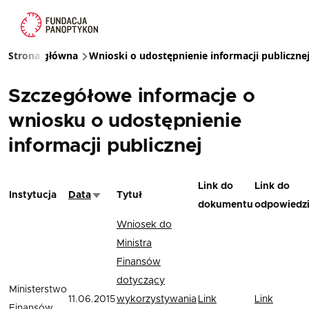
Przejdź do treści
Strona główna
Wnioski o udostępnienie informacji publiczne
Ścieżka nawigacyjna
Szczegółowe informacje o
wniosku o udostępnienie
informacji publicznej
Link do
Link do
Instytucja
Data
Tytuł
Sortuj rosnąco
dokumentu
odpowiedz
Wniosek do
Ministra
Finansów
dotyczący
Ministerstwo
11.06.2015
wykorzystywania
Link
Link
Finansów