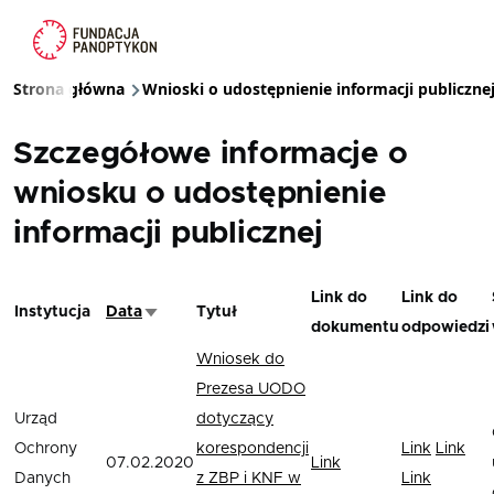
Przejdź do treści
Strona główna
Wnioski o udostępnienie informacji publiczne
Ścieżka nawigacyjna
Szczegółowe informacje o
wniosku o udostępnienie
informacji publicznej
Link do
Link do
Instytucja
Data
Tytuł
Sortuj rosnąco
dokumentu
odpowiedzi
Wniosek do
Prezesa UODO
Urząd
dotyczący
Ochrony
korespondencji
Link
Link
07.02.2020
Link
Danych
z ZBP i KNF w
Link