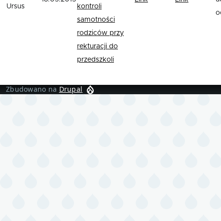
Ursus
kontroli
o
samotności
rodziców przy
rekturacji do
przedszkoli
Zbudowano na
Drupal