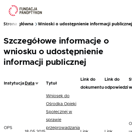
Przejdź do treści
Strona główna
Wnioski o udostępnienie informacji publiczne
Ścieżka nawigacyjna
Szczegółowe informacje o
wniosku o udostępnienie
informacji publicznej
Link do
Link do
S
Instytucja
Data
Tytuł
Sortuj rosnąco
dokumentu
odpowiedzi
w
Wniosek do
Ośrodka Opieki
Społecznej w
sprawie
O
OPS
przeprowadzania
18.05.2015
Link
Link
u