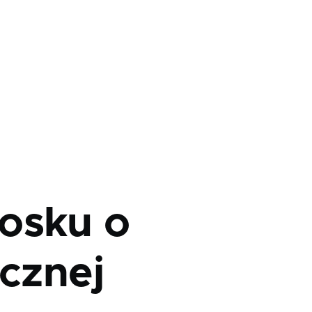
osku o
icznej