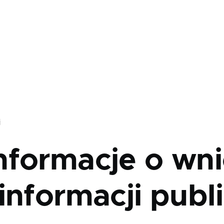
j
nformacje o wni
informacji publ