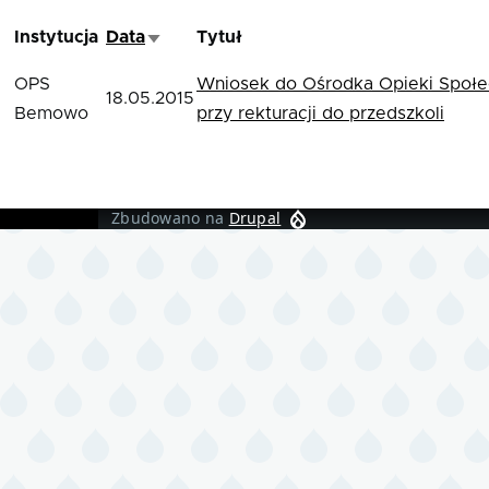
Instytucja
Data
Tytuł
Sortuj rosnąco
OPS
Wniosek do Ośrodka Opieki Społec
18.05.2015
Bemowo
przy rekturacji do przedszkoli
Zbudowano na
Drupal